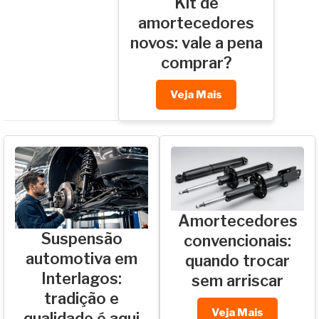
Kit de
amortecedores
novos: vale a pena
comprar?
Veja Mais
Amortecedores
Suspensão
convencionais:
automotiva em
quando trocar
Interlagos:
sem arriscar
tradição e
Veja Mais
qualidade é aqui