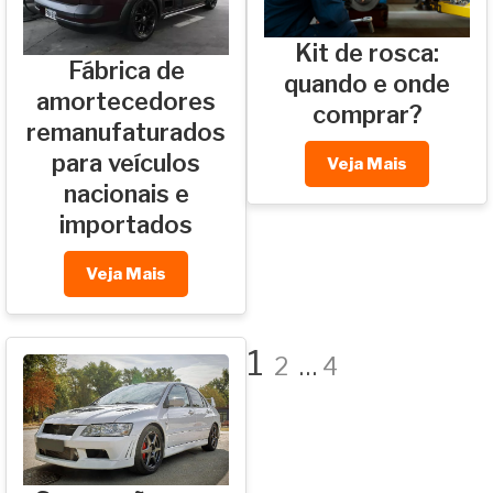
Kit de rosca:
Fábrica de
quando e onde
amortecedores
comprar?
remanufaturados
para veículos
Veja Mais
nacionais e
importados
Veja Mais
Paginaç
Página
Página
Página
1
2
…
4
de