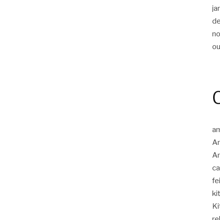
ja
d
n
ou
am
A
Am
c
fe
ki
Ki
re