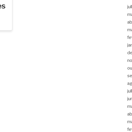
es
ju
m
ab
m
fe
ja
d
n
ou
s
a
ju
ju
m
ab
m
fe