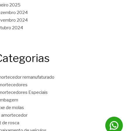
neiro 2025
ezembro 2024
ovembro 2024
tubro 2024
Categorias
ortecedor remanufaturado
mortecedores
ortecedores Especiais
ambagem
ixe de molas
t amortecedor
t de rosca
baixamento de veículos