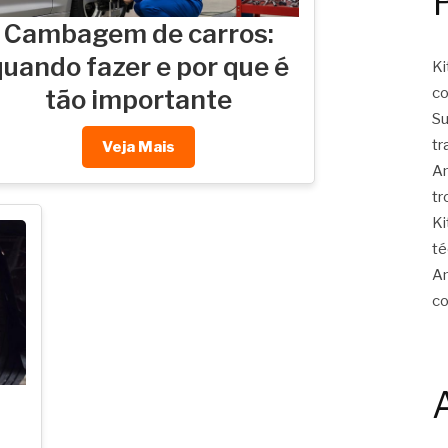
Cambagem de carros:
quando fazer e por que é
Ki
c
tão importante
Su
tr
Veja Mais
Am
tr
Ki
té
Am
c