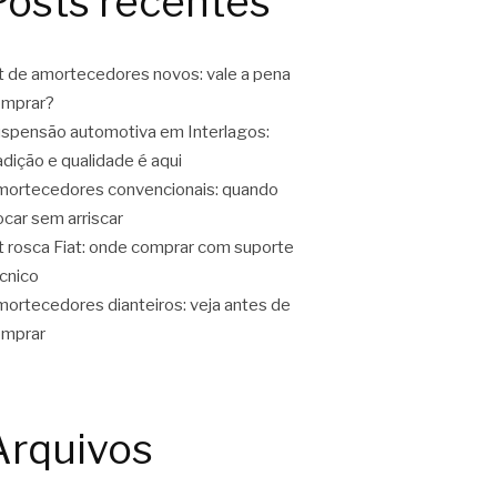
Posts recentes
t de amortecedores novos: vale a pena
omprar?
spensão automotiva em Interlagos:
adição e qualidade é aqui
ortecedores convencionais: quando
ocar sem arriscar
t rosca Fiat: onde comprar com suporte
cnico
ortecedores dianteiros: veja antes de
omprar
Arquivos