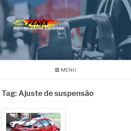
Pular
para
o
FENIX
conteúdo
Especialistas em Remanufatura de Amortecedores
AMORTECEDORES
MENU
Tag:
Ajuste de suspensão