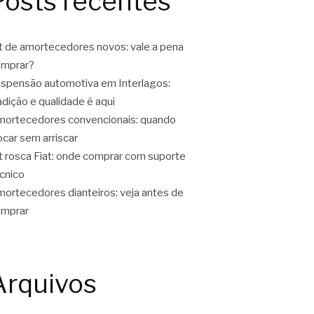
Posts recentes
t de amortecedores novos: vale a pena
omprar?
spensão automotiva em Interlagos:
adição e qualidade é aqui
ortecedores convencionais: quando
ocar sem arriscar
t rosca Fiat: onde comprar com suporte
cnico
ortecedores dianteiros: veja antes de
omprar
Arquivos