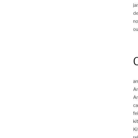
ja
d
n
ou
am
A
Am
c
fe
ki
Ki
re