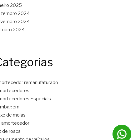
neiro 2025
ezembro 2024
ovembro 2024
tubro 2024
Categorias
ortecedor remanufaturado
mortecedores
ortecedores Especiais
ambagem
ixe de molas
t amortecedor
t de rosca
baixamento de veículos