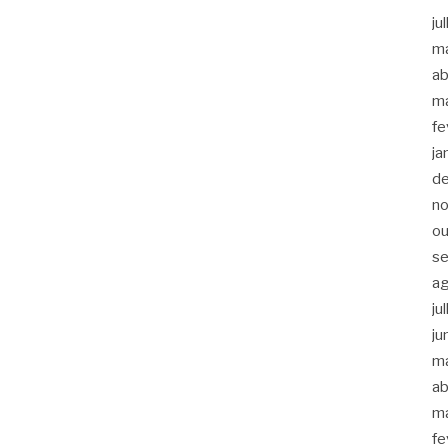
ju
m
ab
m
fe
ja
d
n
ou
s
a
ju
ju
m
ab
m
fe