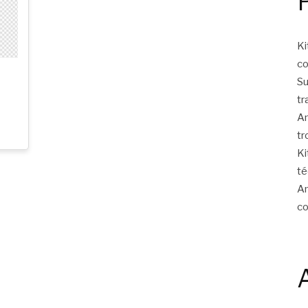
Ki
c
Su
tr
Am
tr
Ki
té
Am
c