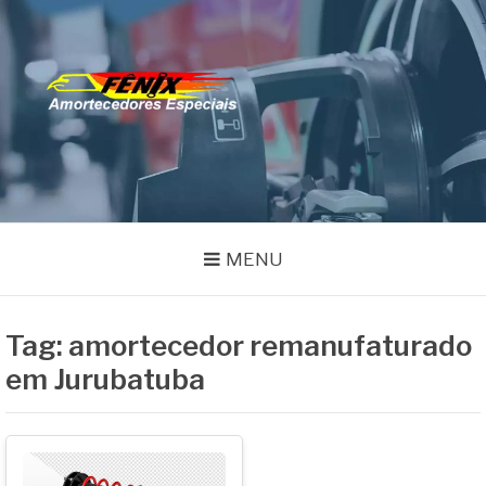
Pular
para
o
FENIX
conteúdo
Especialistas em Remanufatura de Amortecedores
AMORTECEDORES
MENU
Tag:
amortecedor remanufaturado
em Jurubatuba