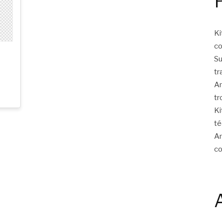
Ki
c
Su
tr
Am
tr
Ki
té
Am
c