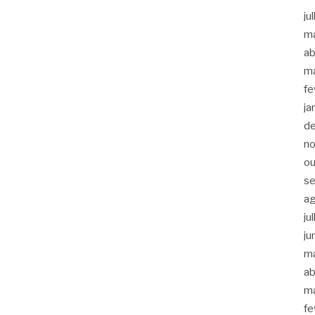
ju
m
ab
m
fe
ja
d
n
ou
s
a
ju
ju
m
ab
m
fe