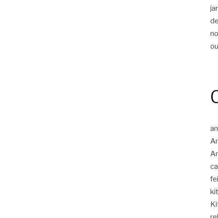
ja
d
n
ou
am
A
Am
c
fe
ki
Ki
re