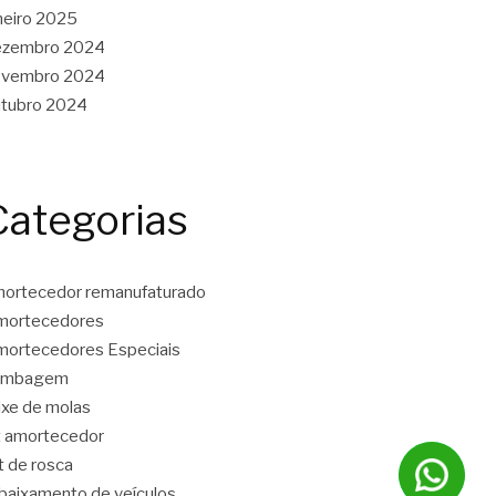
neiro 2025
ezembro 2024
ovembro 2024
tubro 2024
Categorias
ortecedor remanufaturado
mortecedores
ortecedores Especiais
ambagem
ixe de molas
t amortecedor
t de rosca
baixamento de veículos