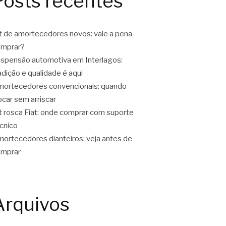
Posts recentes
t de amortecedores novos: vale a pena
omprar?
spensão automotiva em Interlagos:
adição e qualidade é aqui
ortecedores convencionais: quando
ocar sem arriscar
t rosca Fiat: onde comprar com suporte
cnico
ortecedores dianteiros: veja antes de
omprar
Arquivos