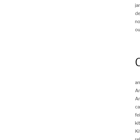
ja
d
n
ou
am
A
Am
c
fe
ki
Ki
re