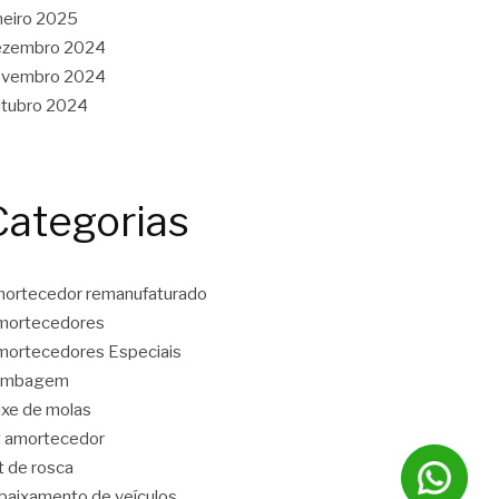
neiro 2025
ezembro 2024
ovembro 2024
tubro 2024
Categorias
ortecedor remanufaturado
mortecedores
ortecedores Especiais
ambagem
ixe de molas
t amortecedor
t de rosca
baixamento de veículos