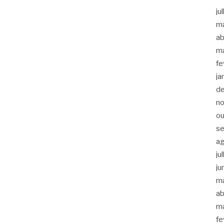
ju
m
ab
m
fe
ja
d
n
ou
s
a
ju
ju
m
ab
m
fe