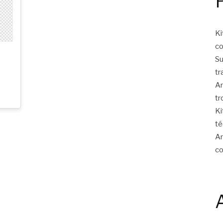
Ki
c
Su
tr
Am
tr
Ki
té
Am
c