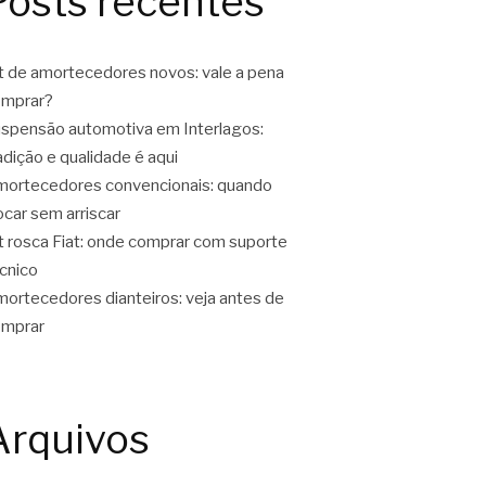
Posts recentes
t de amortecedores novos: vale a pena
omprar?
spensão automotiva em Interlagos:
adição e qualidade é aqui
ortecedores convencionais: quando
ocar sem arriscar
t rosca Fiat: onde comprar com suporte
cnico
ortecedores dianteiros: veja antes de
omprar
Arquivos