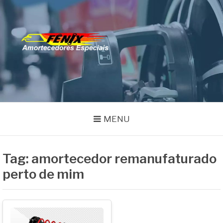
Pular
para
o
FENIX
conteúdo
Especialistas em Remanufatura de Amortecedores
AMORTECEDORES
MENU
Tag:
amortecedor remanufaturado
perto de mim