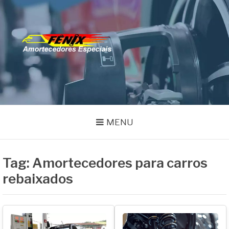
Pular
para
o
FENIX
conteúdo
Especialistas em Remanufatura de Amortecedores
AMORTECEDORES
MENU
Tag:
Amortecedores para carros
rebaixados