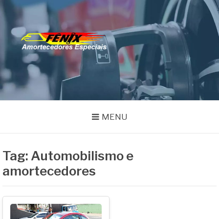
Pular
para
o
FENIX
conteúdo
Especialistas em Remanufatura de Amortecedores
AMORTECEDORES
MENU
Tag:
Automobilismo e
amortecedores