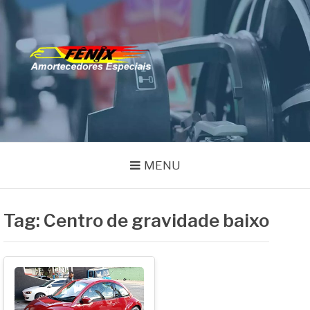
Pular
para
o
FENIX
conteúdo
Especialistas em Remanufatura de Amortecedores
AMORTECEDORES
MENU
Tag:
Centro de gravidade baixo