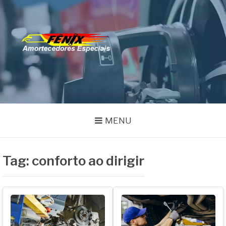
Pular
para
o
FENIX
conteúdo
Especialistas em Remanufatura de Amortecedores
AMORTECEDORES
MENU
Tag:
conforto ao dirigir