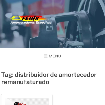
Pular
para
o
FENIX
conteúdo
Especialistas em Remanufatura de Amortecedores
AMORTECEDORES
MENU
Tag:
distribuidor de amortecedor
remanufaturado