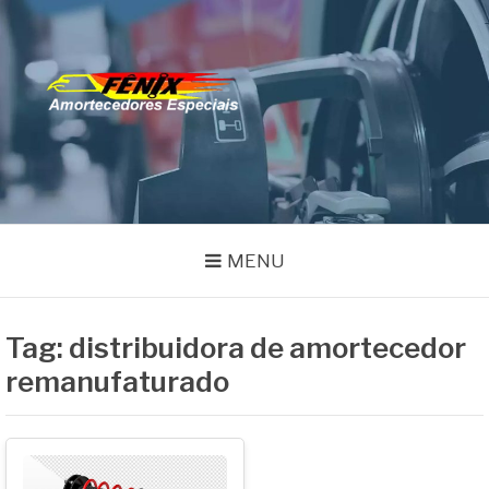
Pular
para
o
FENIX
conteúdo
Especialistas em Remanufatura de Amortecedores
AMORTECEDORES
MENU
Tag:
distribuidora de amortecedor
remanufaturado