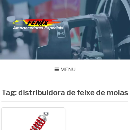
Pular
para
o
FENIX
conteúdo
Especialistas em Remanufatura de Amortecedores
AMORTECEDORES
MENU
Tag:
distribuidora de feixe de molas