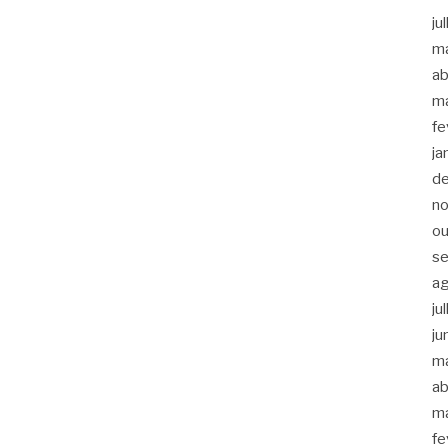
ju
m
ab
m
fe
ja
d
n
ou
s
a
ju
ju
m
ab
m
fe