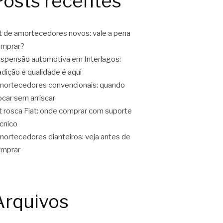
Posts recentes
t de amortecedores novos: vale a pena
omprar?
spensão automotiva em Interlagos:
adição e qualidade é aqui
ortecedores convencionais: quando
ocar sem arriscar
t rosca Fiat: onde comprar com suporte
cnico
ortecedores dianteiros: veja antes de
omprar
Arquivos