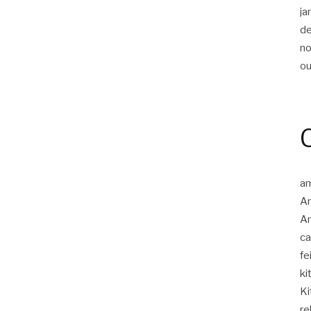
ja
d
n
ou
am
A
Am
c
fe
ki
Ki
re