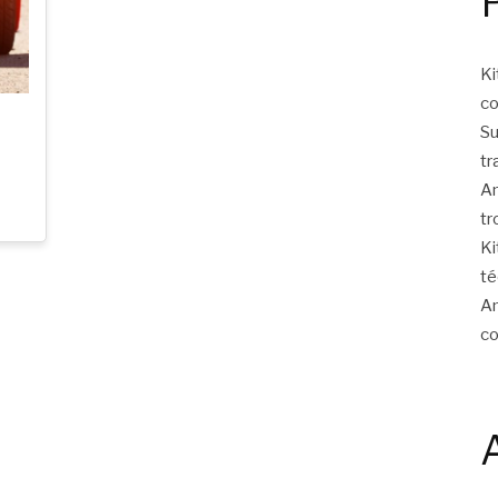
Ki
c
Su
tr
Am
tr
Ki
té
Am
c