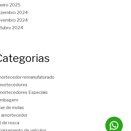
neiro 2025
ezembro 2024
ovembro 2024
tubro 2024
Categorias
ortecedor remanufaturado
mortecedores
ortecedores Especiais
ambagem
ixe de molas
t amortecedor
t de rosca
baixamento de veículos