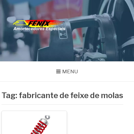
Pular
para
o
FENIX
conteúdo
Especialistas em Remanufatura de Amortecedores
AMORTECEDORES
MENU
Tag:
fabricante de feixe de molas