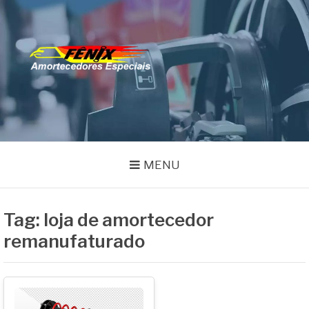
Pular
para
o
FENIX
conteúdo
Especialistas em Remanufatura de Amortecedores
AMORTECEDORES
MENU
Tag:
loja de amortecedor
remanufaturado