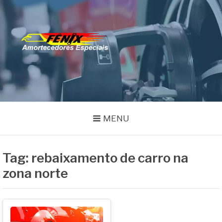
Pular
para
o
FENIX
conteúdo
Especialistas em Remanufatura de Amortecedores
AMORTECEDORES
MENU
Tag:
rebaixamento de carro na
zona norte