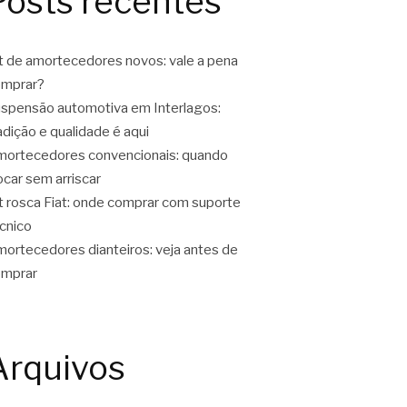
Posts recentes
t de amortecedores novos: vale a pena
omprar?
spensão automotiva em Interlagos:
adição e qualidade é aqui
ortecedores convencionais: quando
ocar sem arriscar
t rosca Fiat: onde comprar com suporte
cnico
ortecedores dianteiros: veja antes de
omprar
Arquivos