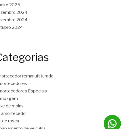
neiro 2025
ezembro 2024
ovembro 2024
tubro 2024
Categorias
ortecedor remanufaturado
mortecedores
ortecedores Especiais
ambagem
ixe de molas
t amortecedor
t de rosca
baixamento de veículos