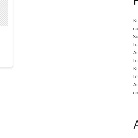
Ki
c
Su
tr
Am
tr
Ki
té
Am
c