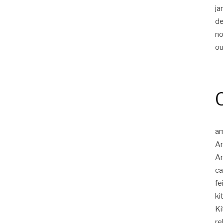
ja
d
n
ou
am
A
Am
c
fe
ki
Ki
re