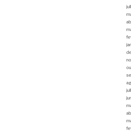
ju
m
ab
m
fe
ja
d
n
ou
s
a
ju
ju
m
ab
m
fe