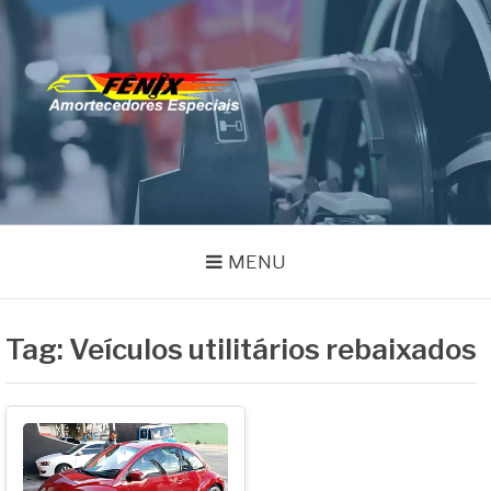
Pular
para
o
FENIX
conteúdo
Especialistas em Remanufatura de Amortecedores
AMORTECEDORES
MENU
Tag:
Veículos utilitários rebaixados