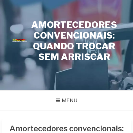
Pular
para
o
AMORTECEDORES
conteúdo
CONVENCIONAIS:
FENIX
Especialistas em Remanufatura de Amortecedores
AMORTECEDORES
QUANDO TROCAR
SEM ARRISCAR
MENU
Amortecedores convencionais: