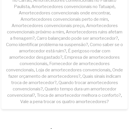
no Carrão
,
Amortecedores convencionais no Planalto
Paulista
,
Amortecedores convencionais no Tatuapé
,
Amortecedores convencionais onde encontrar
,
Amortecedores convencionais perto de mim
,
Amortecedores convencionais preço
,
Amortecedores
convencionais próximo a mim
,
Amortecedores ruins afetam
a frenagem?
,
Carro balançando pode ser amortecedor?
,
Como identificar problema na suspensão?
,
Como saber se o
amortecedor está ruim?
,
É perigoso rodar com
amortecedor desgastado?
,
Empresa de amortecedores
convencionais
,
Fornecedor de amortecedores
convencionais
,
Loja de amortecedores convencionais
,
Onde
fazer orçamento de amortecedores?
,
Quais sinais indicam
troca de amortecedor?
,
Quando trocar amortecedores
convencionais?
,
Quanto tempo dura um amortecedor
convencional?
,
Troca de amortecedor melhora o conforto?
,
Vale a pena trocar os quatro amortecedores?