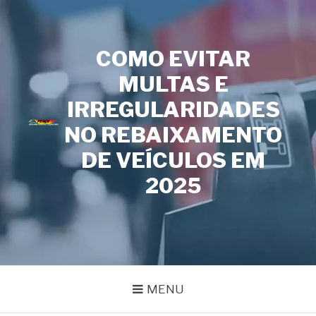
Pular
para
o
COMO EVITAR
conteúdo
MULTAS E
IRREGULARIDADES
FENIX
Especialistas em Remanufatura de Amortecedores
AMORTECEDORES
NO REBAIXAMENTO
DE VEÍCULOS EM
2025
MENU